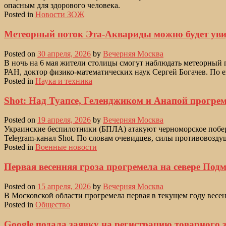
опасным для здорового человека.
Posted in
Новости ЗОЖ
Метеорный поток Эта-Аквариды можно будет увид
Posted on
30 апреля, 2026
by
Вечерняя Москва
В ночь на 6 мая жители столицы смогут наблюдать метеорный 
РАН, доктор физико-математических наук Сергей Богачев. По ег
Posted in
Наука и техника
Shot: Над Туапсе, Геленджиком и Анапой прогре
Posted on
19 апреля, 2026
by
Вечерняя Москва
Украинские беспилотники (БПЛА) атакуют черноморское побер
Telegram-канал Shot. По словам очевидцев, силы противовоз
Posted in
Военные новости
Первая весенняя гроза прогремела на севере Под
Posted on
15 апреля, 2026
by
Вечерняя Москва
В Московской области прогремела первая в текущем году весен
Posted in
Общество
Google подала заявку на регистрацию товарного 