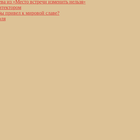
ва из «Место встречи изменить нельзя»
итектором
бы привел к мировой славе?
юля