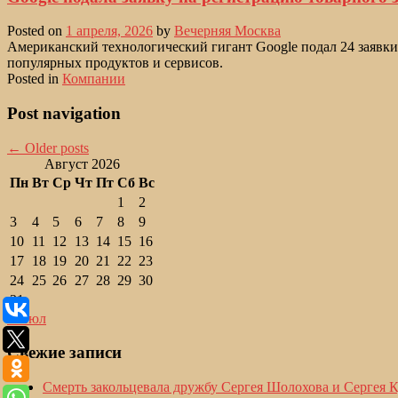
Posted on
1 апреля, 2026
by
Вечерняя Москва
Американский технологический гигант Google подал 24 заявки
популярных продуктов и сервисов.
Posted in
Компании
Post navigation
←
Older posts
Август 2026
Пн
Вт
Ср
Чт
Пт
Сб
Вс
1
2
3
4
5
6
7
8
9
10
11
12
13
14
15
16
17
18
19
20
21
22
23
24
25
26
27
28
29
30
31
« Июл
Свежие записи
Смерть закольцевала дружбу Сергея Шолохова и Сергея 