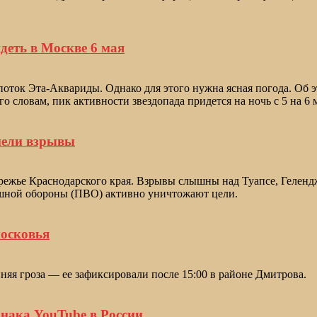
еть в Москве 6 мая
поток Эта-Аквариды. Однако для этого нужна ясная погода. Об
о словам, пик активности звездопада придется на ночь с 5 на 6 
мели взрывы
ежье Краснодарского края. Взрывы слышны над Туапсе, Гелендж
душной обороны (ПВО) активно уничтожают цели.
московья
няя гроза — ее зафиксировали после 15:00 в районе Дмитрова.
знака YouTube в России