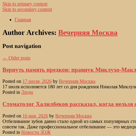
Skip to primary content
Skip to secondary content
Главная
Author Archives:
Вечерняя Москва
Post navigation
←
Older posts
Вернуть память предков: правнук Миклухо-Макла
Posted on
17 июля, 2026
by
Вечерняя Москва
17 июля исполняется 180 лет со дня рождения Николая Миклух
Posted in
Люди
Стоматолог Халилбеков рассказал, когда нельзя
Posted on
16 мая, 2026
by
Вечерняя Москва
Отбеливание зубов давно стало одной из самых популярных сто
совсем так. Даже профессиональное отбеливание — это медиц
Posted in
Новости ЗОЖ