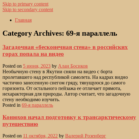
Skip to primary content
Skip to secondary content
Главная
Category Archives:
69-я параллель
Загадочная «бесконечная стена» в российских
горах попала на видео
Posted on
5 июня, 2023
by
Алан Босиков
Необычную стену в Якутии сняли на видео с борта
пролетавшего над республикой самолета. На кадрах видно
частично занесенную снегом гряду, тянущуюся до самого
горизонта. От остального пейзажа ее отличает прямота,
нехарактерная для природы. Автор считает, что загадочную
стену необходимо изучить.
Posted in
69-я параллель
Конюхов начал подготовку к трансарктическому
путешествию
Posted on
11 октября, 2022
by
Валерий Розенберг