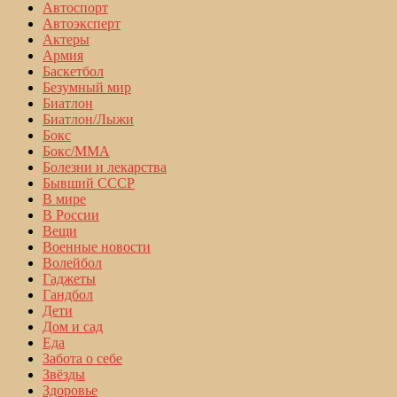
Автоспорт
Автоэксперт
Актеры
Армия
Баскетбол
Безумный мир
Биатлон
Биатлон/Лыжи
Бокс
Бокс/MMA
Болезни и лекарства
Бывший СССР
В мире
В России
Вещи
Военные новости
Волейбол
Гаджеты
Гандбол
Дети
Дом и сад
Еда
Забота о себе
Звёзды
Здоровье