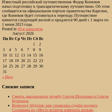
Известный российский путешественник Федор Конюхов
начал подготовку к трансарктическому путешествию. Об этом
сообщается на официальном портале правительства Карелии,
где Конюхов будет готовиться к переходу. Путешествие
начнется следующей весной и продлится 90 дней с 1 марта по
1 июня 2023 года.
Posted in
69-я параллель
Август 2026
Пн
Вт
Ср
Чт
Пт
Сб
Вс
1
2
3
4
5
6
7
8
9
10
11
12
13
14
15
16
17
18
19
20
21
22
23
24
25
26
27
28
29
30
31
« Июл
Свежие записи
Смерть закольцевала дружбу Сергея Шолохова и Сергея
Курехина
Всеволод Абдулов: как сложилась судьба подлого
Соловьева из «Место встречи изменить нельзя»