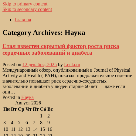
Skip to primary content
Skip to secondary content
Главная
Category Archives:
Наука
Стал известен скрытый фактор роста риска
сердечных заболеваний и диабета
Posted on
12 декабря, 2025
by
Lenta.ru
Международный обзор, опубликованный в Journal of Physical
Activity and Health (JPAH), показал: продолжительное сидение
значительно повышает риск сердечно-сосудистых
заболеваний и диабета у людей старше 60 лет — даже если
они…
Posted in
Наука
Август 2026
Пн
Вт
Ср
Чт
Пт
Сб
Вс
1
2
3
4
5
6
7
8
9
10
11
12
13
14
15
16
17
18
19
20
21
22
23