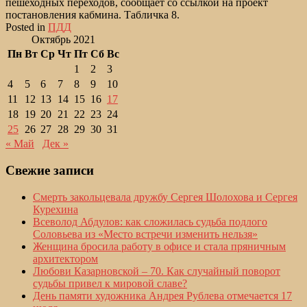
пешеходных переходов, сообщает со ссылкой на проект
постановления кабмина. Табличка 8.
Posted in
ПДД
Октябрь 2021
Пн
Вт
Ср
Чт
Пт
Сб
Вс
1
2
3
4
5
6
7
8
9
10
11
12
13
14
15
16
17
18
19
20
21
22
23
24
25
26
27
28
29
30
31
« Май
Дек »
Свежие записи
Смерть закольцевала дружбу Сергея Шолохова и Сергея
Курехина
Всеволод Абдулов: как сложилась судьба подлого
Соловьева из «Место встречи изменить нельзя»
Женщина бросила работу в офисе и стала пряничным
архитектором
Любови Казарновской – 70. Как случайный поворот
судьбы привел к мировой славе?
День памяти художника Андрея Рублева отмечается 17