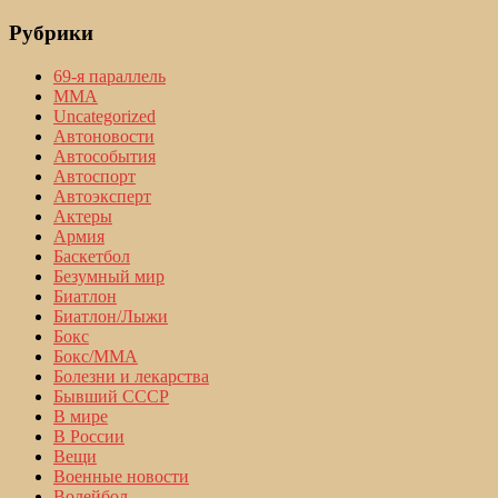
Рубрики
69-я параллель
MMA
Uncategorized
Автоновости
Автособытия
Автоспорт
Автоэксперт
Актеры
Армия
Баскетбол
Безумный мир
Биатлон
Биатлон/Лыжи
Бокс
Бокс/MMA
Болезни и лекарства
Бывший СССР
В мире
В России
Вещи
Военные новости
Волейбол