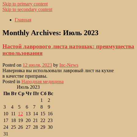
Skip to primary content
Skip to secondary content
Главная
Monthly Archives:
Июль 2023
Настой лаврового листа натощак: преимущества
использования
Posted on
12 июля, 2023
by
Inc-News
Наверняка вы использовали лавровый лист на кухне
в качестве приправы.
Posted in
Народная медицина
Июль 2023
Пн
Вт
Ср
Чт
Пт
Сб
Вс
1
2
3
4
5
6
7
8
9
10
11
12
13
14
15
16
17
18
19
20
21
22
23
24
25
26
27
28
29
30
31