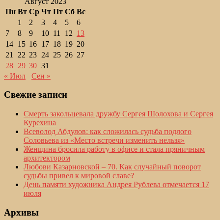
Август 2023
Пн
Вт
Ср
Чт
Пт
Сб
Вс
1
2
3
4
5
6
7
8
9
10
11
12
13
14
15
16
17
18
19
20
21
22
23
24
25
26
27
28
29
30
31
« Июл
Сен »
Свежие записи
Смерть закольцевала дружбу Сергея Шолохова и Сергея
Курехина
Всеволод Абдулов: как сложилась судьба подлого
Соловьева из «Место встречи изменить нельзя»
Женщина бросила работу в офисе и стала пряничным
архитектором
Любови Казарновской – 70. Как случайный поворот
судьбы привел к мировой славе?
День памяти художника Андрея Рублева отмечается 17
июля
Архивы