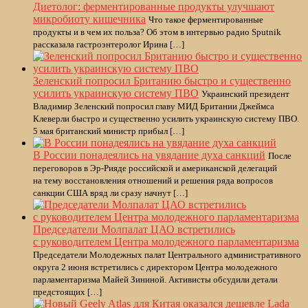
Диетолог: ферментированные продукты улучшают
микробиоту кишечника
Что такое ферментированные
продукты и в чем их польза? Об этом в интервью радио Sputnik
рассказала гастроэнтеролог Ирина […]
Зеленский попросил Британию быстро и существенно
усилить украинскую систему ПВО
Украинский президент
Владимир Зеленский попросил главу МИД Британии Джеймса
Клеверли быстро и существенно усилить украинскую систему ПВО.
5 мая британский министр прибыл […]
В России понадеялись на увядание духа санкций
После
переговоров в Эр-Рияде российской и американской делегаций
на тему восстановления отношений и решения ряда вопросов
санкции США вряд ли сразу начнут […]
Председатели Молпалат ЦАО встретились
с руководителем Центра молодежного парламентаризма
Председатели Молодежных палат Центрального административного
округа 2 июня встретились с директором Центра молодежного
парламентаризма Майей Зининой. Активисты обсудили детали
предстоящих […]