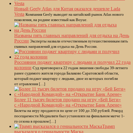
Новый Geely Atlas для Китая оказался дешевле Lada
Vesta
Компания Geely выводит на китайский рынок Atlas нового
поколения, на родине известный как Boyue.
Названы пять главных направлений для отдыха на День
России
Эксперты назвали отечественным путешественникам пять
главных направлений для отдыха на День России.
Россиянин поджег квартиру с людьми и получил 22 года
колонии
Суд приговорил к 22 годам лишения свободы 39-летнего
ранее судимого жителя города Балаково Саратовской области,
который поджег квартиру с людьми, двое из которых погибли
от отравления […]
Более 11 тысяч билетов продано на игру «Бей Беги»
с «Народной Командой» на «Открытие Банк Арене»
Билеты на игру продаются по цене от 100 до 350 рублей. Рекорд
посещаемости Медиалиги был установлен на финальном матче 1-
го сезона в прошлом […]
Трамп
высказался о гениальности Маска