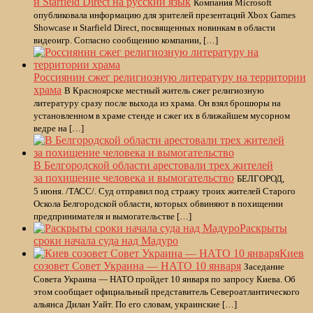
и Starfield Direct на русский язык
Компания Microsoft
опубликовала информацию для зрителей презентаций Xbox Games
Showcase и Starfield Direct, посвященных новинкам в области
видеоигр. Согласно сообщению компании, […]
Россиянин сжег религиозную литературу на территории
храма
В Красноярске местный житель сжег религиозную
литературу сразу после выхода из храма. Он взял брошюры на
установленном в храме стенде и сжег их в ближайшем мусорном
ведре на […]
В Белгородской области арестовали трех жителей
за похищение человека и вымогательство
БЕЛГОРОД,
5 июня. /ТАСС/. Суд отправил под стражу троих жителей Старого
Оскола Белгородской области, которых обвиняют в похищении
предпринимателя и вымогательстве […]
Раскрыты
сроки начала суда над Мадуро
Киев
созовет Совет Украина — НАТО 10 января
Заседание
Совета Украина — НАТО пройдет 10 января по запросу Киева. Об
этом сообщает официальный представитель Североатлантического
альянса Дилан Уайт. По его словам, украинские […]