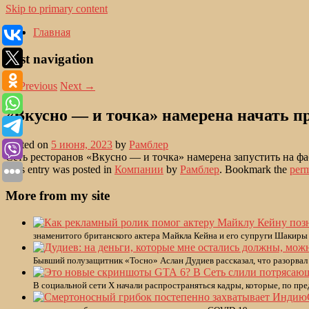
Skip to primary content
Главная
Post navigation
←
Previous
Next
→
«Вкусно — и точка» намерена начать п
Posted on
5 июня, 2023
by
Рамблер
Сеть ресторанов «Вкусно — и точка» намерена запустить на 
This entry was posted in
Компании
by
Рамблер
. Bookmark the
perm
More from my site
знаменитого британского актера Майкла Кейна и его супруги Шакиры
Бывший полузащитник «Тосно» Аслан Дудиев рассказал, что разорвал к
В социальной сети X начали распространяться кадры, которые, по пр