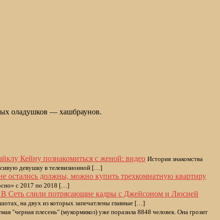
ьных оладушков — хашбраунов.
йклу Кейну познакомиться с женой: видео
История знакомства
асивую девушку в телевизионной […]
мне остались должны, можно купить трехкомнатную квартиру
осно» с 2017 по 2018 […]
В Сеть слили потрясающие кадры с Джейсоном и Люсией
шотах, на двух из которых запечатлены главные […]
мая "черная плесень" (мукормикоз) уже поразила 8848 человек. Она грозит