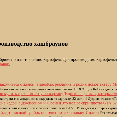
роизводство хашбраунов
фабрике по изготовлению картофеля фри производство картофел
alink
.
Как рекламный ролик помог актеру Ма
 Бэкш напоминает сюжет романтического фильма. В 1971 году Кейн увидел кр
Дудиев: на деньги, которые 
онтракт с командой из-за задержек по зарплате. 32-летний Дудиев играл за «Т
Это новые скриншоты GTA 6? 
едположениям, могут оказаться скриншотами GTA 6. Речь идет о четырех скрин
Смертоносный грибок постепенно захватывает Индию
Так называе