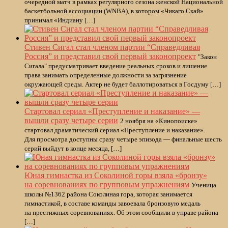
очередной матч в рамках регулярного сезона женской Национальной
баскетбольной ассоциации (WNBA), в котором «Чикаго Скай»
принимал «Индиану […]
Стивен Сигал стал членом партии “Справедливая
Россия” и представил свой первый законопроект
"Закон
Сигала" предусматривает введение реальных сроков и лишение
права занимать определенные должности за загрязнение
окружающей среды. Актер не будет баллотироваться в Госдуму […]
Стартовал сериал «Преступление и наказание» —
вышли сразу четыре серии
2 ноября на «Кинопоиске»
стартовал драматический сериал «Преступление и наказание».
Для просмотра доступны сразу четыре эпизода — финальные шесть
серий выйдут в конце месяца, […]
Юная гимнастка из Соколиной горы взяла «бронзу»
на соревнованиях по групповым упражнениям
Ученица
школы №1362 района Соколиная гора, которая занимается
гимнастикой, в составе команды завоевала бронзовую медаль
на престижных соревнованиях. Об этом сообщили в управе района
[…]