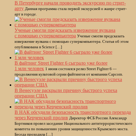
В Петербурге начали проводить экскурсию по стрит-
арту
Данная программа стала первой экскурсией о жанре стрит-
арт в городе.
Ученые смогли предсказать извержение вулкана
с помощью суперкомпьютера
Ученые смогли предсказать
извержение вулкана с помощью суперкомпьютера. Статья об этом
опубликована в Science […]
В файтинг Street Fighter 6 сыграло уже более
1 млн человек
1 июня состоялся релиз Street Fighter 6 —
продолжения культовой серии файтингов от компании Capcom.
В Венесуэле раскрыли причину быстрого успеха
операции США
В НАК обсудили безопасность транспортного перехода
через Керченский пролив
Директор ФСБ России Александр
Бортников провел заседание Национального антитеррористического
комитета по повышению уровня защищенности Крымского моста.
Беседа проходила […]