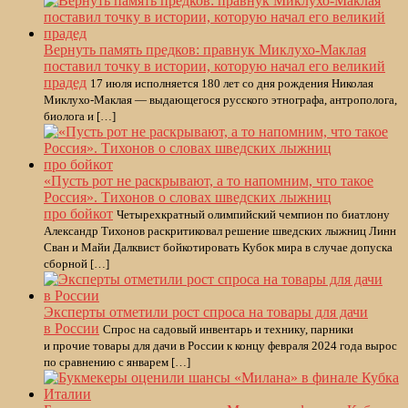
Вернуть память предков: правнук Миклухо-Маклая
поставил точку в истории, которую начал его великий
прадед
17 июля исполняется 180 лет со дня рождения Николая
Миклухо-Маклая — выдающегося русского этнографа, антрополога,
биолога и […]
«Пусть рот не раскрывают, а то напомним, что такое
Россия». Тихонов о словах шведских лыжниц
про бойкот
Четырехкратный олимпийский чемпион по биатлону
Александр Тихонов раскритиковал решение шведских лыжниц Линн
Сван и Майи Далквист бойкотировать Кубок мира в случае допуска
сборной […]
Эксперты отметили рост спроса на товары для дачи
в России
Спрос на садовый инвентарь и технику, парники
и прочие товары для дачи в России к концу февраля 2024 года вырос
по сравнению с январем […]