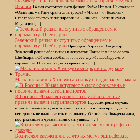
Букмекеры оценили шансы «Милана» в финале Кубка
Италии
14 мая состоится матч финала Кубка Италии. На стадионе
«Олимпико» в Риме сразятся за трофей «Милан» и «Болонья».
Стартовый свисток запланирован на 22:00 мск. Главный судья —
Маурицио […]
Зеленский решил выступить с обращением к
парламенту Швейцарии
Президент Украины Владимир
Зеленский решил обратиться к депутатам Национального совета
Швейцарии. Об этом сообщили в пресс-службе швейцарского
парламента. Отмечается, что украинский […]
Маск поставил в X новую аватарку в поддержку Трампа
В России с 30 мая вступают в силу обновленные
правила выдачи загранпаспортов
Пересмотрены случаи,
когда за выдачу документа взамен утраченного или пришедшего в
негодность не надо платить госпошлину. От нее освобождены лица,
пострадавшие в чрезвычайных ситуациях. […]
Водителям разъяснили, за что их могут оштрафовать