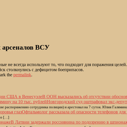
х арсеналов ВСУ
ые не всегда используют то, что подходит для поражения целе
йск столкнулись с дефицитом боеприпасов.
ark the
permalink
.
В ООН высказались об отсутствии обосно
Новгородский суд оштрафовал экс-депут
ие распоряжению сотрудника полиции) и арестовал на 7 суток. Юлия Галямина
Офтальмолог рассказала об опасности телефонов для 
ио […]
В Латвии задержали россиянина по подозрению в шпиона