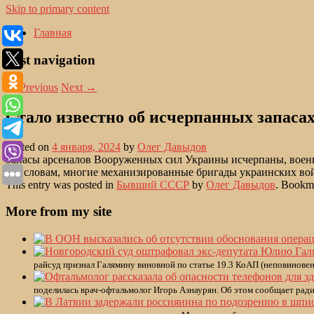
Skip to primary content
Главная
Post navigation
←
Previous
Next
→
Стало известно об исчерпанных запаса
Posted on
4 января, 2024
by
Олег Давыдов
Запасы арсеналов Вооруженных сил Украины исчерпаны, военн
его словам, многие механизированные бригады украинских во
This entry was posted in
Бывший СССР
by
Олег Давыдов
. Bookm
More from my site
райсуд признал Галямину виновной по статье 19.3 КоАП (неповиновен
поделилась врач-офтальмолог Игорь Азнаурян. Об этом сообщает рад