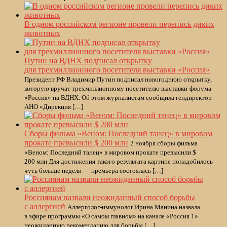
В одном российском регионе провели перепись диких
животных
Путин на ВДНХ подписал открытку
для трехмиллионного посетителя выставки «Россия»
Президент РФ Владимир Путин подписал новогоднюю открытку,
которую вручат трехмиллионному посетителю выставки-форума
«Россия» на ВДНХ. Об этом журналистам сообщила гендиректор
АНО «Дирекция […]
Сборы фильма «Веном: Последний танец» в мировом
прокате превысили $ 200 млн
2 ноября сборы фильма
«Веном: Последний танец» в мировом прокате превысили $
200 млн Для достижения такого результата картине понадобилось
чуть больше недели — премьера состоялась […]
Россиянам назвали неожиданный способ борьбы
с аллергией
Аллерголог-иммунолог Ирина Манина назвала
в эфире программы «О самом главном» на канале «Россия 1»
неожиданную рекомендацию для борьбы […]