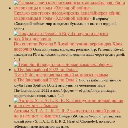
Сколько советских пассажирских авиалайнеров сбили
американцы в годы «Холодной войны»
В период
«Холодной войны» мир находился буквально в шаге от ядерной
войны.
Покупатели Persona 5 Royal получили версии для Xbox
досрочно
Одна из лучших японских ролевых игр, Persona 5 Royal,
выходит на РС и консолях нового поколения лишь через десять дней,
[…]
Team Spirit представила новый комплект формы
к The International 2022 по Dota 2
Состав киберспортивного
клуба Team Spirit по Dota 2 выступит на чемпионат мира
The International 2022 в новой форме — её дизайн организация
представила в социальных […]
Авторы S. T. A. L. K. E. R. 2 выпустили новый ролик,
но в нем нет геймплея
Студия GSC Game World опубликовала
новый ролик S. T. A. L. K. E. R. 2: Heart of Chornobyl, но вместо
геймплея тизер посвятили музыке.