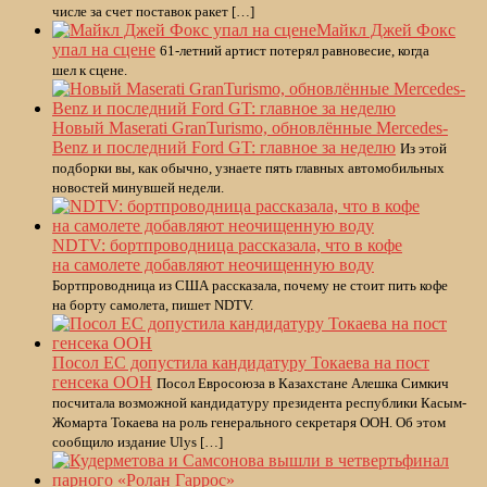
числе за счет поставок ракет […]
Майкл Джей Фокс
упал на сцене
61-летний артист потерял равновесие, когда
шел к сцене.
Новый Maserati GranTurismo, обновлённые Mercedes-
Benz и последний Ford GT: главное за неделю
Из этой
подборки вы, как обычно, узнаете пять главных автомобильных
новостей минувшей недели.
NDTV: бортпроводница рассказала, что в кофе
на самолете добавляют неочищенную воду
Бортпроводница из США рассказала, почему не стоит пить кофе
на борту самолета, пишет NDTV.
Посол ЕС допустила кандидатуру Токаева на пост
генсека ООН
Посол Евросоюза в Казахстане Алешка Симкич
посчитала возможной кандидатуру президента республики Касым-
Жомарта Токаева на роль генерального секретаря ООН. Об этом
сообщило издание Ulys […]