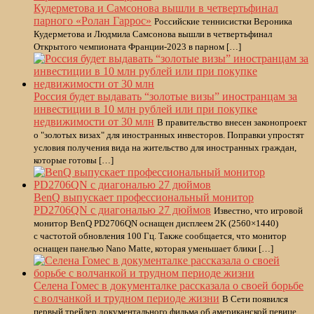
Кудерметова и Самсонова вышли в четвертьфинал
парного «Ролан Гаррос»
Российские теннисистки Вероника
Кудерметова и Людмила Самсонова вышли в четвертьфинал
Открытого чемпионата Франции‑2023 в парном […]
Россия будет выдавать “золотые визы” иностранцам за
инвестиции в 10 млн рублей или при покупке
недвижимости от 30 млн
В правительство внесен законопроект
о "золотых визах" для иностранных инвесторов. Поправки упростят
условия получения вида на жительство для иностранных граждан,
которые готовы […]
BenQ выпускает профессиональный монитор
PD2706QN с диагональю 27 дюймов
Известно, что игровой
монитор BenQ PD2706QN оснащен дисплеем 2K (2560×1440)
с частотой обновления 100 Гц. Также сообщается, что монитор
оснащен панелью Nano Matte, которая уменьшает блики […]
Селена Гомес в документалке рассказала о своей борьбе
с волчанкой и трудном периоде жизни
В Сети появился
первый трейлер документального фильма об американской певице