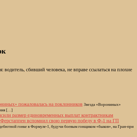
ок
 водитель, сбивший человека, не вправе ссылаться на плохие
ониных» пожаловалась на поклонников
Звезда «Ворониных»
ния […]
высили размер единовременных выплат контрактникам
 Ферстаппен вспомнил свою первую победу в Ф-1 на ГП
дебютной гонке в Формуле-1, будучи боевым гонщиком «быков», на Гран-при