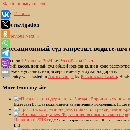
Skip to primary content
Главная
Post navigation
←
Previous
Next
→
Кассационный суд запретил водителям 
Posted on
12 января, 2024
by
Российская Газета
Третий кассационный суд общей юрисдикции в ходе рассмотрен
дорожные условия, например, темноту и лужи на дороге.
This entry was posted in
Автоэксперт
by
Российская Газета
. Book
More from my site
Екатерина Волкова пожаловалась на навязчивых поклонников. После то
Испании в 2016 году
Четырёхкратный чемпион Ф-1 в составе «Ре
[…]