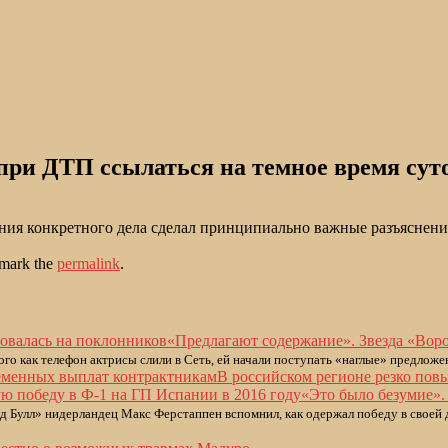
при ДТП ссылаться на темное время сут
ия конкретного дела сделал принципиально важные разъяснения:
mark the
permalink
.
«Предлагают содержание». Звезда «Вор
го как телефон актрисы слили в Сеть, ей начали поступать «наглые» предложе
В российском регионе резко по
«Это было безумие».
д Булл» нидерландец Макс Ферстаппен вспомнил, как одержал победу в своей 