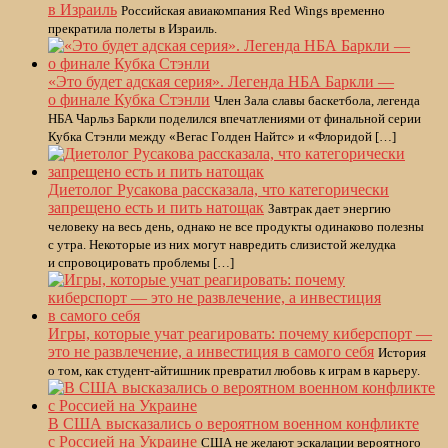
в Израиль
Российская авиакомпания Red Wings временно
прекратила полеты в Израиль.
«Это будет адская серия». Легенда НБА Баркли —
о финале Кубка Стэнли
Член Зала славы баскетбола, легенда
НБА Чарльз Баркли поделился впечатлениями от финальной серии
Кубка Стэнли между «Вегас Голден Найтс» и «Флоридой […]
Диетолог Русакова рассказала, что категорически
запрещено есть и пить натощак
Завтрак дает энергию
человеку на весь день, однако не все продукты одинаково полезны
с утра. Некоторые из них могут навредить слизистой желудка
и спровоцировать проблемы […]
Игры, которые учат реагировать: почему киберспорт —
это не развлечение, а инвестиция в самого себя
История
о том, как студент-айтишник превратил любовь к играм в карьеру.
В США высказались о вероятном военном конфликте
с Россией на Украине
США не желают эскалации вероятного