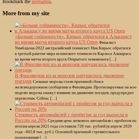
Bookmark the
permalink
.
More from my site
«Больше собранности». Кирьос обратился к Алькарасу
во время матча второго круга US Open
Финалист
Уимблдона-2022 австралийский теннисист Ник Кирьос обратился
к третьей ракетке мира испанского теннисиста Карлоса Алькараса
во время матча второго круга Открытого чемпионата […]
В Финляндии из-за морозов нарушилось движение
поездов
Сильные морозы стали причиной сбоя в
железнодорожном сообщении в Финляндии. Прогнозируемые на всю
неделю морозы окажут влияние на движение поездов, предупредил
перевозчик. Сейчас […]
Стоимость автомобилей с пробегом за год выросла в
России на 20%
Средняя цена легкового автомобиля с пробегом по
итогам апреля 2021 года составила 726 тыс. рублей (в апреле 2020
года - 602,8 тыс. руб.). Основной причиной стремительного
подорожания […]