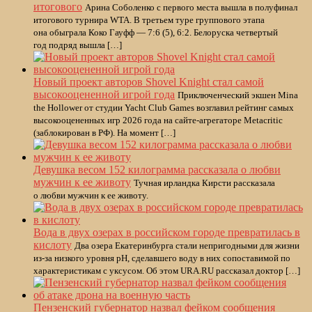
итогового
Арина Соболенко с первого места вышла в полуфинал
итогового турнира WTA. В третьем туре группового этапа
она обыграла Коко Гауфф — 7:6 (5), 6:2. Белоруска четвертый
год подряд вышла […]
Новый проект авторов Shovel Knight стал самой
высокооцененной игрой года
Приключенческий экшен Mina
the Hollower от студии Yacht Club Games возглавил рейтинг самых
высокооцененных игр 2026 года на сайте-агрегаторе Metacritic
(заблокирован в РФ). На момент […]
Девушка весом 152 килограмма рассказала о любви
мужчин к ее животу
Тучная ирландка Кирсти рассказала
о любви мужчин к ее животу.
Вода в двух озерах в российском городе превратилась в
кислоту
Два озера Екатеринбурга стали непригодными для жизни
из-за низкого уровня pH, сделавшего воду в них сопоставимой по
характеристикам с уксусом. Об этом URA.RU рассказал доктор […]
Пензенский губернатор назвал фейком сообщения