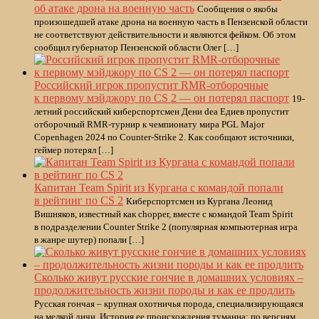
об атаке дрона на военную часть
Сообщения о якобы
произошедшей атаке дрона на военную часть в Пензенской области
не соответствуют действительности и являются фейком. Об этом
сообщил губернатор Пензенской области Олег […]
Российский игрок пропустит RMR-отборочные
к первому мэйджору по CS 2 — он потерял паспорт
19-
летний российский киберспортсмен Дени dea Едиев пропустит
отборочный RMR-турнир к чемпионату мира PGL Major
Copenhagen 2024 по Counter-Strike 2. Как сообщают источники,
геймер потерял […]
Капитан Team Spirit из Кургана с командой попали
в рейтинг по CS 2
Киберспортсмен из Кургана Леонид
Вишняков, известный как chopper, вместе с командой Team Spirit
в подразделении Counter Strike 2 (популярная компьютерная игра
в жанре шутер) попали […]
Сколько живут русские гончие в домашних условиях –
продолжительность жизни породы и как ее продлить
Русская гончая – крупная охотничья порода, специализирующаяся
на мелкой дичи. История ее происхождения туманна: по версиям