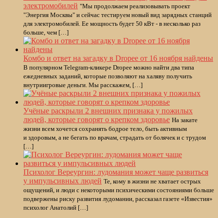
электромобилей
"Мы продолжаем реализовывать проект
"Энергия Москвы" и сейчас тестируем новый вид зарядных станций
для электромобилей. Ее мощность будет 50 кВт - в несколько раз
больше, чем […]
Комбо и ответ на загадку в Dropee от 16 ноября найдены
В популярном Telegram-кликере Dropee можно найти два типа
ежедневных заданий, которые позволяют на халяву получить
внутриигровые деньги. Мы расскажем, […]
Учёные раскрыли 2 внешних признака у пожилых
людей, которые говорят о крепком здоровье
На закате
жизни всем хочется сохранять бодрое тело, быть активным
и здоровым, а не бегать по врачам, страдать от болячек и с трудом
[…]
Психолог Вереургин: лудомания может чаще развиться
у импульсивных людей
Те, кому в жизни не хватает острых
ощущений, и люди с некоторыми психическими состояниями больше
подвержены риску развития лудомании, рассказал газете «Известия»
психолог Анатолий […]